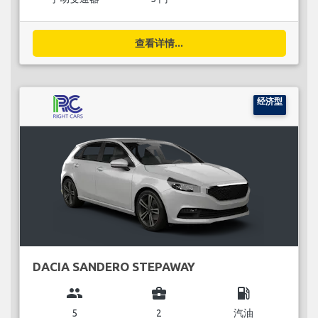
查看详情...
经济型
DACIA SANDERO STEPAWAY
group
business_center
local_gas_station
5
2
汽油