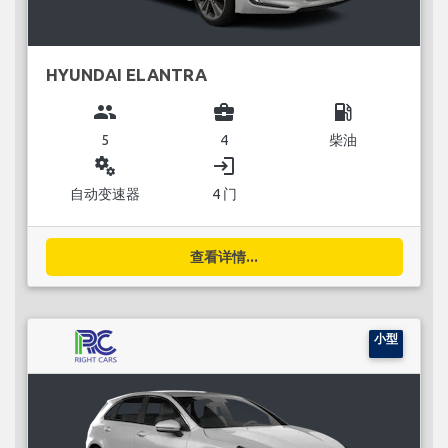
HYUNDAI ELANTRA
group
business_center
local_gas_station
5
4
柴油
miscellaneous_services
login
自动变速器
4 门
查看详情...
小型