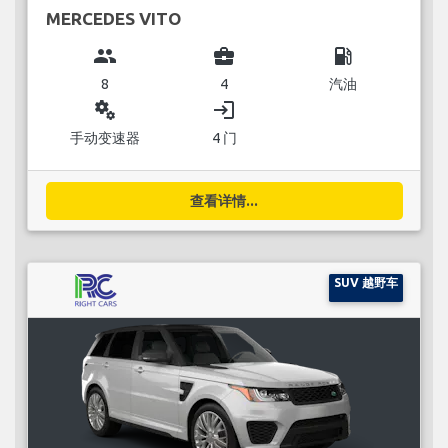
MERCEDES VITO
group
business_center
local_gas_station
8
4
汽油
miscellaneous_services
login
手动变速器
4 门
查看详情...
SUV 越野车