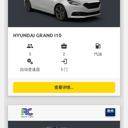
HYUNDAI GRAND I10
group
business_center
local_gas_station
5
2
汽油
miscellaneous_services
login
自动变速器
5 门
查看详情...
迷你