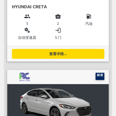
HYUNDAI CRETA
group
business_center
local_gas_station
5
2
汽油
miscellaneous_services
login
自动变速器
5 门
查看详情...
标准