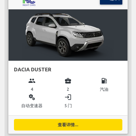
DACIA DUSTER
group
business_center
local_gas_station
4
2
汽油
miscellaneous_services
login
自动变速器
5 门
查看详情...