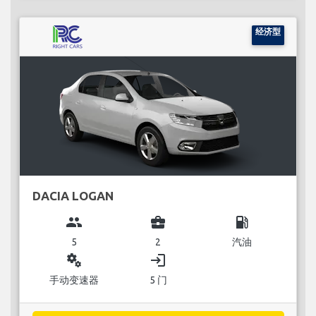
经济型
DACIA LOGAN
group
business_center
local_gas_station
5
2
汽油
miscellaneous_services
login
手动变速器
5 门