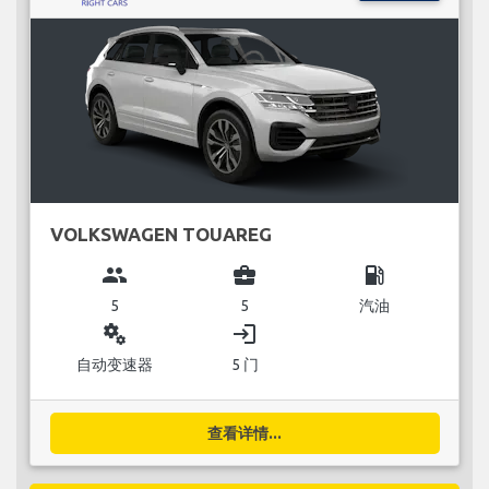
VOLKSWAGEN TOUAREG
group
business_center
local_gas_station
5
5
汽油
miscellaneous_services
login
自动变速器
5 门
查看详情...