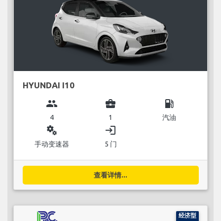
HYUNDAI I10
group
business_center
local_gas_station
4
1
汽油
miscellaneous_services
login
手动变速器
5 门
查看详情...
经济型