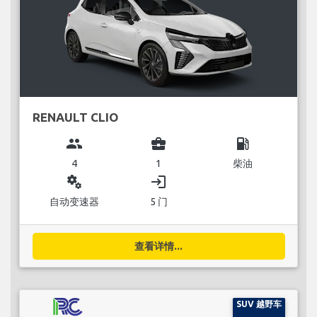
RENAULT CLIO
group
business_center
local_gas_station
4
1
柴油
miscellaneous_services
login
自动变速器
5 门
查看详情...
SUV 越野车