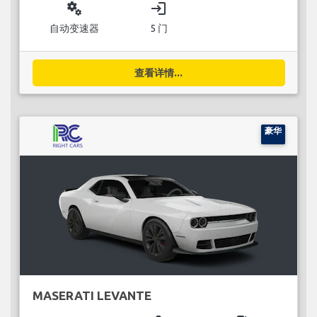
miscellaneous_services
login
自动变速器
5 门
查看详情...
豪华
MASERATI LEVANTE