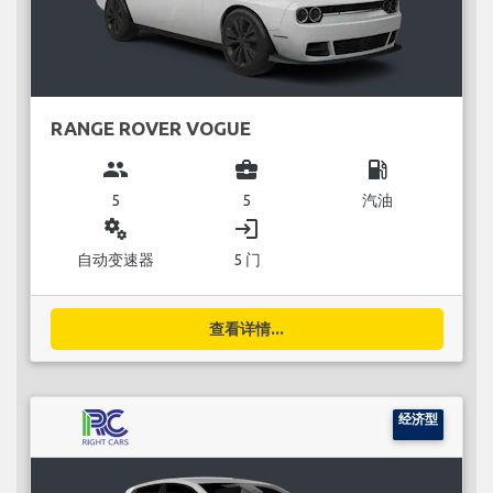
RANGE ROVER VOGUE
group
business_center
local_gas_station
5
5
汽油
miscellaneous_services
login
自动变速器
5 门
查看详情...
经济型