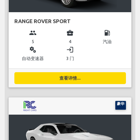
RANGE ROVER SPORT
group
business_center
local_gas_station
5
4
汽油
miscellaneous_services
login
自动变速器
3 门
查看详情...
豪华