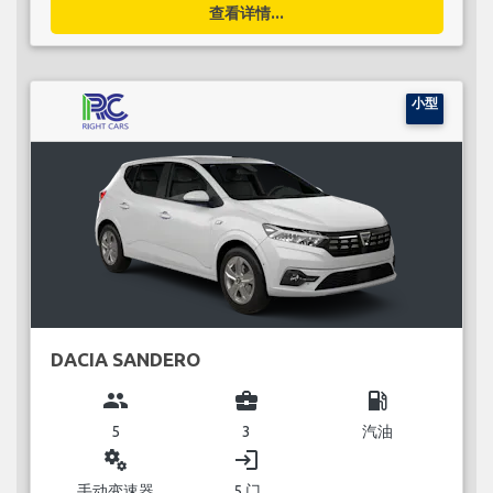
查看详情...
小型
DACIA SANDERO
group
business_center
local_gas_station
5
3
汽油
miscellaneous_services
login
手动变速器
5 门