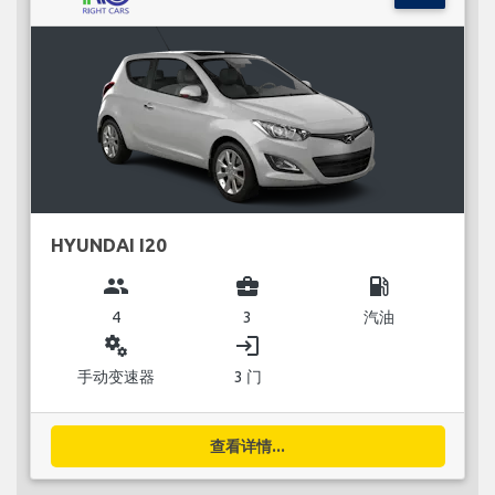
HYUNDAI I20
group
business_center
local_gas_station
4
3
汽油
miscellaneous_services
login
手动变速器
3 门
查看详情...