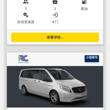
group
business_center
local_gas_station
5
5
柴油
miscellaneous_services
login
自动变速器
4 门
查看详情...
小型客车