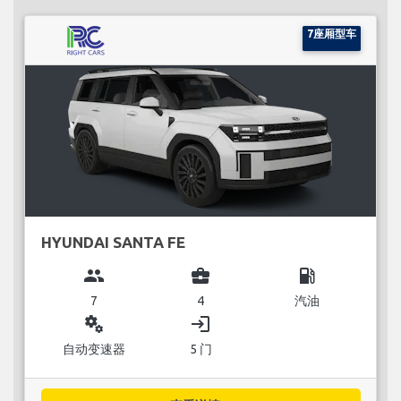
7座厢型车
HYUNDAI SANTA FE
group
business_center
local_gas_station
7
4
汽油
miscellaneous_services
login
自动变速器
5 门