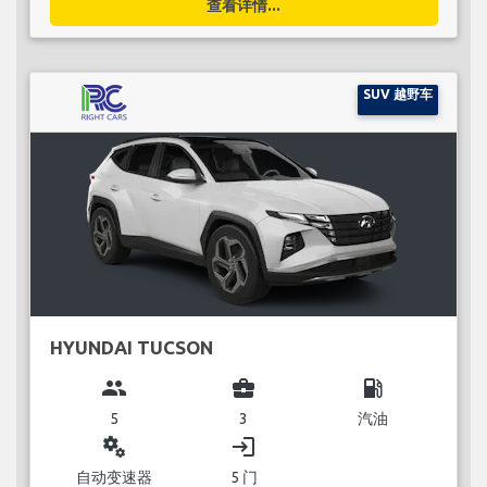
查看详情...
SUV 越野车
HYUNDAI TUCSON
group
business_center
local_gas_station
5
3
汽油
miscellaneous_services
login
自动变速器
5 门