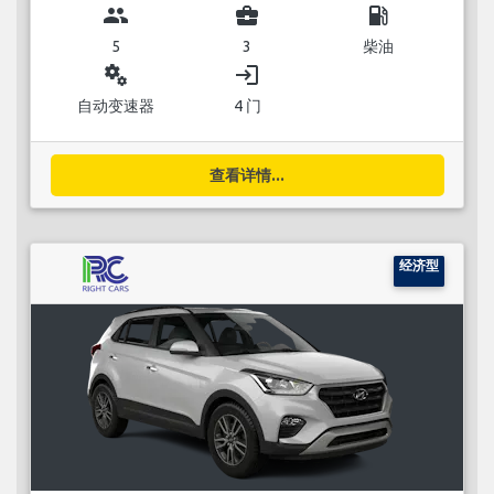
group
business_center
local_gas_station
5
3
柴油
miscellaneous_services
login
自动变速器
4 门
查看详情...
经济型