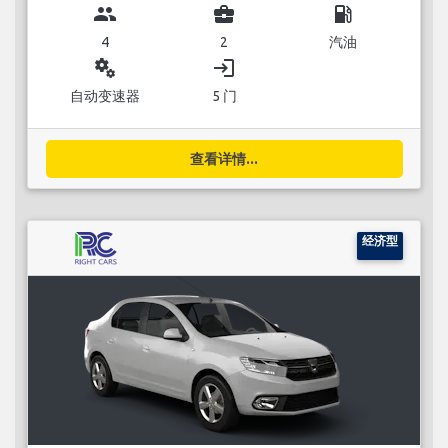
group
business_center
local_gas_station
4
2
汽油
miscellaneous_services
login
自动变速器
5 门
查看详情...
经济型