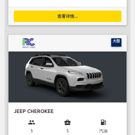
查看详情...
大型
JEEP CHEROKEE
group
business_center
local_gas_station
5
5
汽油