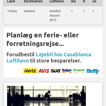
Land
Destination
Lufthavn
ma
ti
on
t
Turkey
Istanbul
Istanbul
1
1
1
1
Airport
(IST)
Planlæg en ferie- eller
forretningsrejse...
Forudbestil
Lejebil hos Casablanca
Lufthavn
til store besparelser.