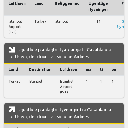
Lufthavn
Land
Beliggenhed
Ugentlige
Fly
flyvninger
Istanbul
Turkey
Istanbul
14
Se
Airport
flyrej
(IST)
Ugentlige planlagte flyafgange til Casablanca
Lufthavn, der drives af Sichuan Airlines
Land
Destination
Lufthavn
ma
ti
on
t
Turkey
Istanbul
Istanbul
1
1
1
1
Airport
(IST)
Ugentlige planlagte flyvninger fra Casablanca
Lufthavn, der drives af Sichuan Airlines