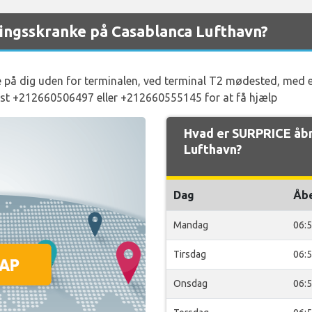
ingsskranke på Casablanca Lufthavn?
e på dig uden for terminalen, ved terminal T2 mødested, med et
ligst +212660506497 eller +212660555145 for at få hjælp
Hvad er SURPRICE åbn
Lufthavn?
Dag
Åb
Mandag
06:
Tirsdag
06:
Onsdag
06: