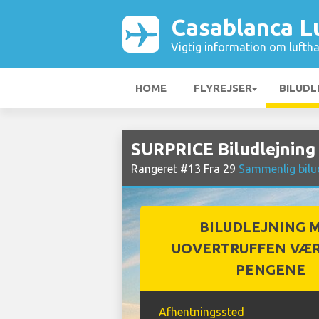
Casablanca L
Vigtig information om luftha
HOME
FLYREJSER
BILUDL
SURPRICE Biludlejning
Rangeret #13 Fra 29
Sammenlig bilu
BILUDLEJNING 
UOVERTRUFFEN VÆR
PENGENE
Afhentningssted