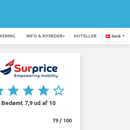
KERING
INFO & NYHEDER
HOTELLER
dansk
ar
star
star
star
star_border
Bedømt 7,9 ud af 10
79 / 100