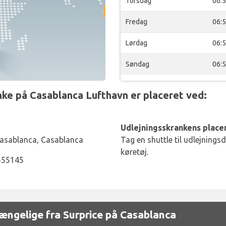
Torsdag
06:
Fredag
06:
Lørdag
06:
Søndag
06:
ke på Casablanca Lufthavn er placeret ved:
Udlejningsskrankens placer
Casablanca, Casablanca
Tag en shuttle til udlejnings
køretøj.
555145
lgængelige fra Surprice på Casablanca