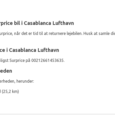
rprice bil i Casablanca Lufthavn
rprice, når det er tid til at returnere lejebilen. Husk at samle d
ce i Casablanca Lufthavn
nligst Surprice på 00212661453635.
heden
nærheden, herunder:
 (25,2 km)