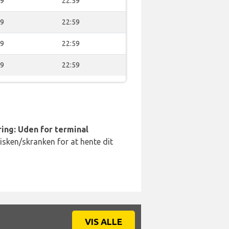
59
22:59
59
22:59
59
22:59
59
22:59
ing: Uden for terminal
disken/skranken for at hente dit
VIS ALLE