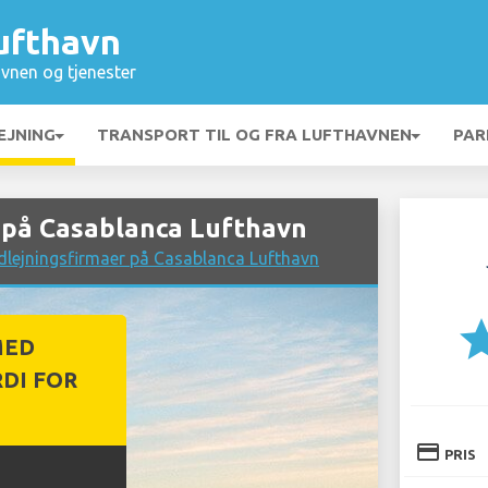
ufthavn
vnen og tjenester
EJNING
TRANSPORT TIL OG FRA LUFTHAVNEN
PAR
 på Casablanca Lufthavn
dlejningsfirmaer på Casablanca Lufthavn
st
MED
DI FOR
credit_card
PRIS