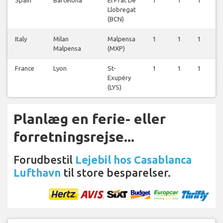
Llobregat
(BCN)
Italy
Milan
Malpensa
1
1
1
Malpensa
(MXP)
France
Lyon
St-
1
1
1
Exupéry
(LYS)
Planlæg en ferie- eller
forretningsrejse...
Forudbestil
Lejebil hos Casablanca
Lufthavn
til store besparelser.