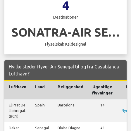
4
Destinationer
SONATRA-AIR SENEGAL
Flyselskab Kaldesignal
Hvilke steder flyver Air Senegal til og fra Casablanca
Lufthavn?
Lufthavn
Land
Beliggenhed
Ugentlige
Fl
flyvninger
El Prat De
Spain
Barcelona
14
S
Llobregat
flyre
(BCN)
Dakar
Senegal
Blaise Diagne
42
S