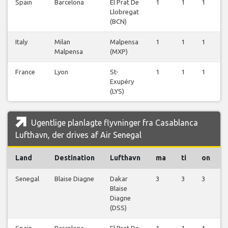
Spain
Barcelona
El Prat De
1
1
1
Llobregat
(BCN)
Italy
Milan
Malpensa
1
1
1
Malpensa
(MXP)
France
Lyon
St-
1
1
1
Exupéry
(LYS)
Ugentlige planlagte flyvninger fra Casablanca
Lufthavn, der drives af Air Senegal
Land
Destination
Lufthavn
ma
ti
on
Senegal
Blaise Diagne
Dakar
3
3
3
Blaise
Diagne
(DSS)
Spain
Barcelona
El Prat De
1
1
1