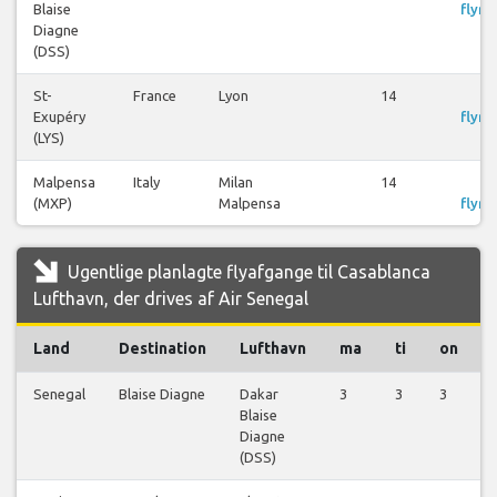
Blaise
flyre
Diagne
(DSS)
St-
France
Lyon
14
S
Exupéry
flyre
(LYS)
Malpensa
Italy
Milan
14
S
(MXP)
Malpensa
flyre
Ugentlige planlagte flyafgange til Casablanca
Lufthavn, der drives af Air Senegal
Land
Destination
Lufthavn
ma
ti
on
Senegal
Blaise Diagne
Dakar
3
3
3
Blaise
Diagne
(DSS)