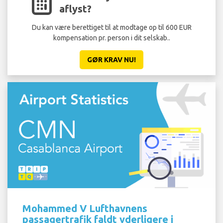
aflyst?
Du kan være berettiget til at modtage op til 600 EUR
kompensation pr. person i dit selskab..
GØR KRAV NU!
Mohammed V Lufthavnens
passagertrafik faldt yderligere i