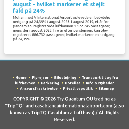
august - hvilket markerer et stejlt
fald på 24%
Mohammed V International Airport oplevede en betydelig
nedgang på 24,39% i august 2023. I august 2019, et år før
pandemien, registrerede lufthavnen 1.172.745 passagerer,
mens der i august 2023, fire år efter pandemien, kun blev
registreret 886.732 passagerer, hvilket markerer en nedgang
på 24,39%...
Home
Flyrejser
Biludlejning
Transport til og fra
lufthavnen
Parkering
Hoteller
Info & Nyheder
Ansvarsfraskrivelse
Privatlivspolitik
Sitemap
COPYRIGHT © 2026 Try Quantum OU trading as
"TripTQ" and casablancainternationalairport.com (also
known as TripTQ Casablanca Lufthavn) / All Rights
Reserved.