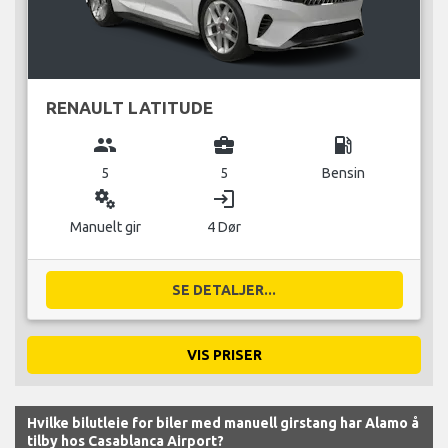
RENAULT LATITUDE
group
business_center
local_gas_station
5
5
Bensin
miscellaneous_services
login
Manuelt gir
4 Dør
SE DETALJER...
VIS PRISER
Hvilke bilutleie for biler med manuell girstang har Alamo å
tilby hos Casablanca Airport?