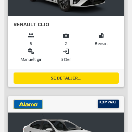
RENAULT CLIO
group
business_center
local_gas_station
5
2
Bensin
miscellaneous_services
login
Manuelt gir
5 Dør
SE DETALJER...
KOMPAKT