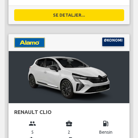
SE DETALJER...
ØKONOMI
RENAULT CLIO
group
business_center
local_gas_station
5
2
Bensin