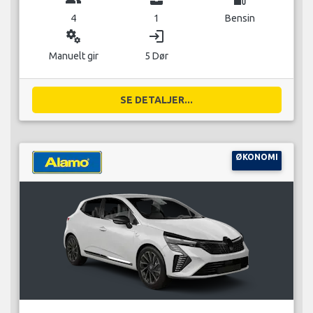
4
1
Bensin
miscellaneous_services
login
Manuelt gir
5 Dør
SE DETALJER...
ØKONOMI