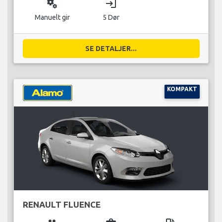
miscellaneous_services
login
Manuelt gir
5 Dør
SE DETALJER...
KOMPAKT
RENAULT FLUENCE