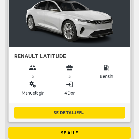
RENAULT LATITUDE
group
business_center
local_gas_station
5
5
Bensin
miscellaneous_services
login
Manuelt gir
4 Dør
SE DETALJER...
SE ALLE