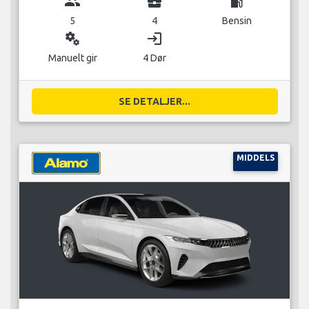
group
business_center
local_gas_station
5
4
Bensin
miscellaneous_services
login
Manuelt gir
4 Dør
SE DETALJER...
MIDDELS