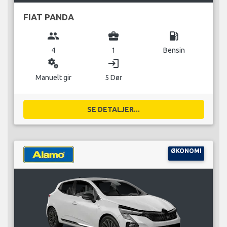
FIAT PANDA
group
business_center
local_gas_station
4
1
Bensin
miscellaneous_services
login
Manuelt gir
5 Dør
SE DETALJER...
ØKONOMI