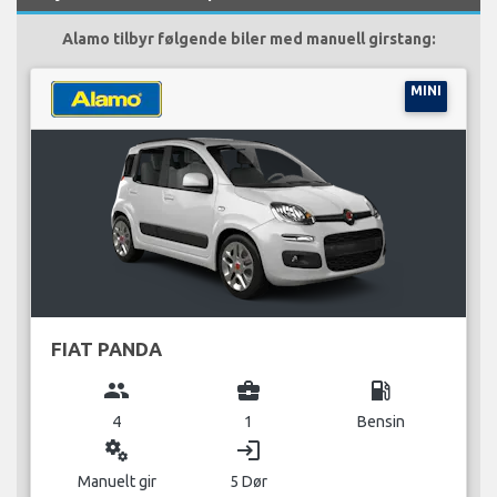
Alamo tilbyr følgende biler med manuell girstang:
MINI
FIAT PANDA
group
business_center
local_gas_station
4
1
Bensin
miscellaneous_services
login
Manuelt gir
5 Dør