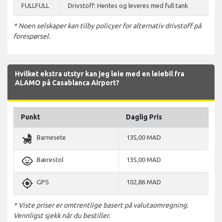
FULLFULL
Drivstoff: Hentes og leveres med full tank
* Noen selskaper kan tilby policyer for alternativ drivstoff på
forespørsel.
Hvilket ekstra utstyr kan jeg leie med en leiebil fra
ALAMO på Casablanca Airport?
Punkt
Daglig Pris
child_friendly
Barnesete
135,00 MAD
child_care
Bærestol
135,00 MAD
gps_fixed
GPS
102,86 MAD
* Viste priser er omtrentlige basert på valutaomregning.
Vennligst sjekk når du bestiller.