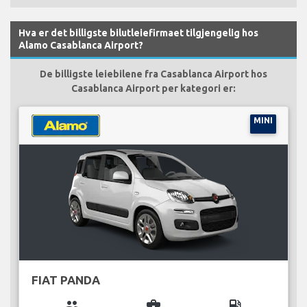
Hva er det billigste bilutleiefirmaet tilgjengelig hos
Alamo Casablanca Airport?
De billigste leiebilene fra Casablanca Airport hos
Casablanca Airport per kategori er:
MINI
FIAT PANDA
group
business_center
local_gas_station