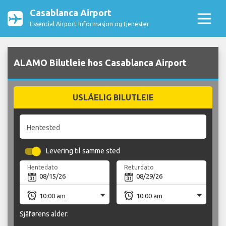
Casablanca Airport
Essential Airport Informasjon og tjenester
ALAMO Bilutleie hos Casablanca Airport
USLÅELIG BILUTLEIE
Hentested
Levering til samme sted
Hentedato
Returdato
Sjåførens alder: