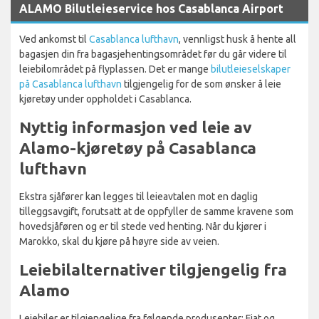
ALAMO Bilutleieservice hos Casablanca Airport
Ved ankomst til
Casablanca lufthavn
, vennligst husk å hente all
bagasjen din fra bagasjehentingsområdet før du går videre til
leiebilområdet på flyplassen. Det er mange
bilutleieselskaper
på Casablanca lufthavn
tilgjengelig for de som ønsker å leie
kjøretøy under oppholdet i Casablanca.
Nyttig informasjon ved leie av
Alamo-kjøretøy på Casablanca
lufthavn
Ekstra sjåfører kan legges til leieavtalen mot en daglig
tilleggsavgift, forutsatt at de oppfyller de samme kravene som
hovedsjåføren og er til stede ved henting. Når du kjører i
Marokko, skal du kjøre på høyre side av veien.
Leiebilalternativer tilgjengelig fra
Alamo
Leiebiler er tilgjengelige fra følgende produsenter: Fiat og