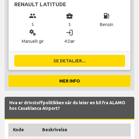
RENAULT LATITUDE
group
business_center
local_gas_station
5
5
Bensin
miscellaneous_services
login
Manuelt gir
4 Dør
SE DETALJER...
MER INFO
Hva er drivstoffpolitikken når du leier en bil fra ALAMO
hos Casablanca Airport?
Kode
Beskrivelse