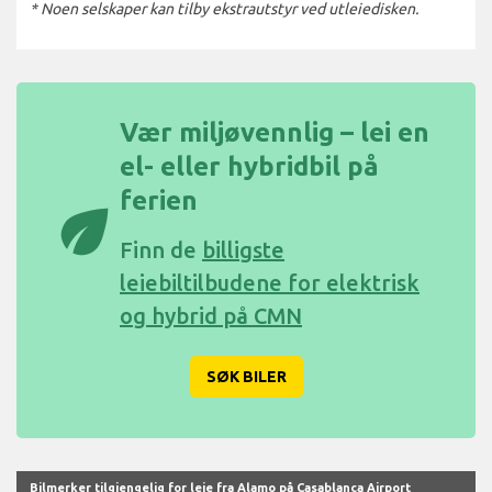
* Noen selskaper kan tilby ekstrautstyr ved utleiedisken.
Vær miljøvennlig – lei en
el- eller hybridbil på
ferien
eco
Finn de
billigste
leiebiltilbudene for elektrisk
og hybrid på CMN
SØK BILER
Bilmerker tilgjengelig for leie fra Alamo på Casablanca Airport