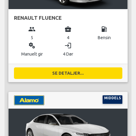
RENAULT FLUENCE
group
business_center
local_gas_station
5
4
Bensin
miscellaneous_services
login
Manuelt gir
4 Dør
SE DETALJER...
MIDDELS