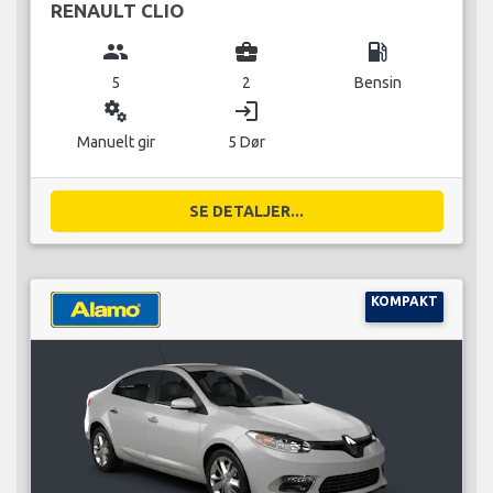
RENAULT CLIO
group
business_center
local_gas_station
5
2
Bensin
miscellaneous_services
login
Manuelt gir
5 Dør
SE DETALJER...
KOMPAKT