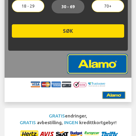
18 - 29
70+
30 - 69
SØK
GRATIS
endringer,
GRATIS
avbestilling,
INGEN
kredittkortgebyr!