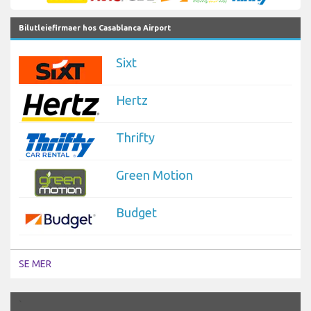
Bilutleiefirmaer hos Casablanca Airport
Sixt
Hertz
Thrifty
Green Motion
Budget
SE MER
`