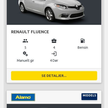
RENAULT FLUENCE
group
business_center
local_gas_station
5
4
Bensin
miscellaneous_services
login
Manuelt gir
4 Dør
SE DETALJER...
MIDDELS